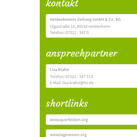
kontakt
Heidenheimer Zeitung GmbH & Co. KG
Olgastraße 15, 89518 Heidenheim
Telefon: 07321 - 347 0
ansprechpartner
Lisa Krahn
Telefon: 07321 - 347 513
E-Mail: lisa.krahn@hz.de
shortlinks
www.querfeldein.org
www.tagesessen.org