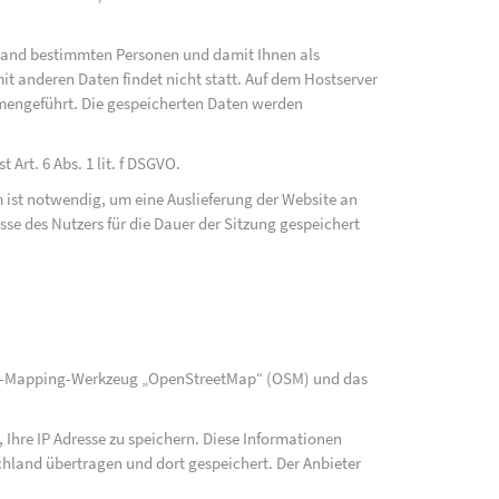
fwand bestimmten Personen und damit Ihnen als
t anderen Daten findet nicht statt. Auf dem Hostserver
mengeführt. Die gespeicherten Daten werden
Art. 6 Abs. 1 lit. f DSGVO.
 ist notwendig, um eine Auslieferung der Website an
se des Nutzers für die Dauer der Sitzung gespeichert
rce-Mapping-Werkzeug „OpenStreetMap“ (OSM) und das
Ihre IP Adresse zu speichern. Diese Informationen
hland übertragen und dort gespeichert. Der Anbieter