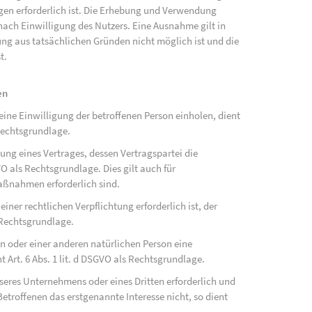
ngen erforderlich ist. Die Erhebung und Verwendung
ach Einwilligung des Nutzers. Eine Ausnahme gilt in
gung aus tatsächlichen Gründen nicht möglich ist und die
t.
en
ne Einwilligung der betroffenen Person einholen, dient
Rechtsgrundlage.
ung eines Vertrages, dessen Vertragspartei die
SGVO als Rechtsgrundlage. Dies gilt auch für
aßnahmen erforderlich sind.
ner rechtlichen Verpflichtung erforderlich ist, der
s Rechtsgrundlage.
on oder einer anderen natürlichen Person eine
Art. 6 Abs. 1 lit. d DSGVO als Rechtsgrundlage.
nseres Unternehmens oder eines Dritten erforderlich und
etroffenen das erstgenannte Interesse nicht, so dient
.