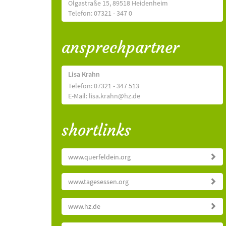
Olgastraße 15, 89518 Heidenheim
Telefon: 07321 - 347 0
ansprechpartner
Lisa Krahn
Telefon: 07321 - 347 513
E-Mail: lisa.krahn@hz.de
shortlinks
www.querfeldein.org
www.tagesessen.org
www.hz.de