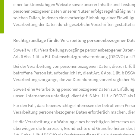
einer funktionsfähigen Website sowie unserer Inhalte und Leistu
personenbezogener Daten unserer Nutzer erfolgt regelmäßig nur n
solchen Fällen, in denen eine vorherige Einholung einer Einwilli
Verarbeitung der Daten durch gesetzliche Vorschriften gestattet is
Rechtsgrundlage für die Verarbeitung personenbezogener Dat
Soweit wir für Verarbeitungsvorgänge personenbezogener Daten ei
Art. 6 Abs. 1 lit. a EU-Datenschutzgrundverordnung (DSGVO) als 
Bei der Verarbeitung von personenbezogenen Daten, die zur Erfüll
betroffene Person ist, erforderlich ist, dient Art. 6 Abs. 1 lit. b D
Verarbeitungsvorgänge, die zur Durchführung vorvertraglicher M
Soweit eine Verarbeitung personenbezogener Daten zur Erfüllung ei
unser Unternehmen unterliegt, dient Art. 6 Abs. 1 lit. c DSGVO al
Für den Fall, dass lebenswichtige Interessen der betroffenen Pers
Verarbeitung personenbezogener Daten erforderlich machen, dient 
Ist die Verarbeitung zur Wahrung eines berechtigten Interesses u
überwiegen die Interessen, Grundrechte und Grundfreiheiten des B
Art. 6 Abs. 1 lit. f DSGVO als Rechtsgrundlage für die Verarbeitung