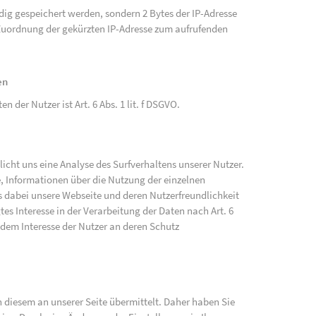
ändig gespeichert werden, sondern 2 Bytes der IP-Adresse
e Zuordnung der gekürzten IP-Adresse zum aufrufenden
en
der Nutzer ist Art. 6 Abs. 1 lit. f DSGVO.
cht uns eine Analyse des Surfverhaltens unserer Nutzer.
, Informationen über die Nutzung der einzelnen
 dabei unsere Webseite und deren Nutzerfreundlichkeit
tes Interesse in der Verarbeitung der Daten nach Art. 6
 dem Interesse der Nutzer an deren Schutz
diesem an unserer Seite übermittelt. Daher haben Sie