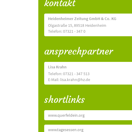
kontakt
Heidenheimer Zeitung GmbH & Co. KG
Olgastraße 15, 89518 Heidenheim
Telefon: 07321 - 347 0
ansprechpartner
Lisa Krahn
Telefon: 07321 - 347 513
E-Mail: lisa.krahn@hz.de
shortlinks
www.querfeldein.org
www.tagesessen.org