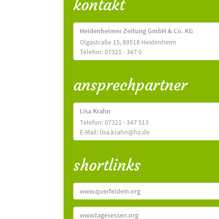
kontakt
Heidenheimer Zeitung GmbH & Co. KG
Olgastraße 15, 89518 Heidenheim
Telefon: 07321 - 347 0
ansprechpartner
Lisa Krahn
Telefon: 07321 - 347 513
E-Mail: lisa.krahn@hz.de
shortlinks
www.querfeldein.org
www.tagesessen.org