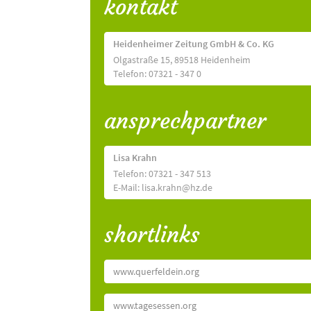
kontakt
Heidenheimer Zeitung GmbH & Co. KG
Olgastraße 15, 89518 Heidenheim
Telefon: 07321 - 347 0
ansprechpartner
Lisa Krahn
Telefon: 07321 - 347 513
E-Mail: lisa.krahn@hz.de
shortlinks
www.querfeldein.org
www.tagesessen.org