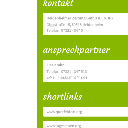
kontakt
Heidenheimer Zeitung GmbH & Co. KG
Olgastraße 15, 89518 Heidenheim
Telefon: 07321 - 347 0
ansprechpartner
Lisa Krahn
Telefon: 07321 - 347 513
E-Mail: lisa.krahn@hz.de
shortlinks
www.querfeldein.org
www.tagesessen.org