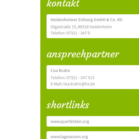
kontakt
Heidenheimer Zeitung GmbH & Co. KG
Olgastraße 15, 89518 Heidenheim
Telefon: 07321 - 347 0
ansprechpartner
Lisa Krahn
Telefon: 07321 - 347 513
E-Mail: lisa.krahn@hz.de
shortlinks
www.querfeldein.org
www.tagesessen.org