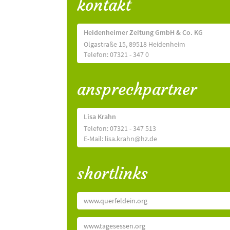
kontakt
Heidenheimer Zeitung GmbH & Co. KG
Olgastraße 15, 89518 Heidenheim
Telefon: 07321 - 347 0
ansprechpartner
Lisa Krahn
Telefon: 07321 - 347 513
E-Mail: lisa.krahn@hz.de
shortlinks
www.querfeldein.org
www.tagesessen.org