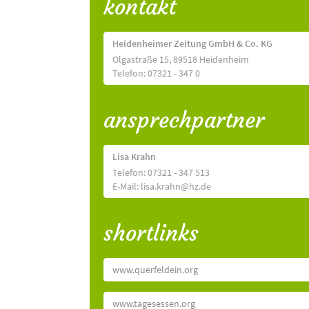
kontakt
Heidenheimer Zeitung GmbH & Co. KG
Olgastraße 15, 89518 Heidenheim
Telefon: 07321 - 347 0
ansprechpartner
Lisa Krahn
Telefon: 07321 - 347 513
E-Mail: lisa.krahn@hz.de
shortlinks
www.querfeldein.org
www.tagesessen.org