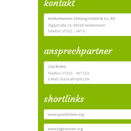
kontakt
Heidenheimer Zeitung GmbH & Co. KG
Olgastraße 15, 89518 Heidenheim
Telefon: 07321 - 347 0
ansprechpartner
Lisa Krahn
Telefon: 07321 - 347 513
E-Mail: lisa.krahn@hz.de
shortlinks
www.querfeldein.org
www.tagesessen.org