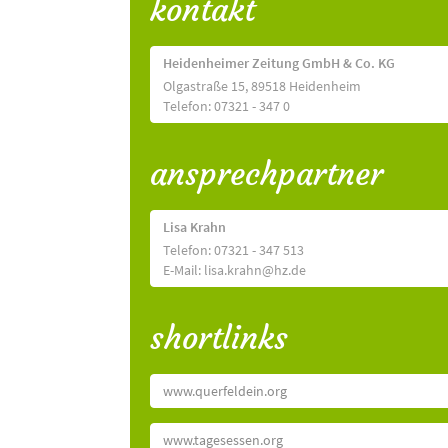
kontakt
Heidenheimer Zeitung GmbH & Co. KG
Olgastraße 15, 89518 Heidenheim
Telefon: 07321 - 347 0
ansprechpartner
Lisa Krahn
Telefon: 07321 - 347 513
E-Mail: lisa.krahn@hz.de
shortlinks
www.querfeldein.org
www.tagesessen.org